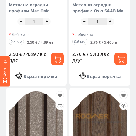
Метални оградни
Метални оградни
профили Мат Oslo
профили Oslo SAAB Мат
(двустранна боя)
(двустранна боя)
Дебелина
Дебелина
0.4 мм
0.6 мм
2.50 € / 4.89 лв
2.76 € / 5.40 лв
2.50 € / 4.89 лв
с
2.76 € / 5.40 лв
с
ДДС
ДДС
Филтър
Бърза поръчка
Бърза поръчка