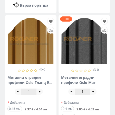
Бърза поръчка
ТОП
0
0
Метални оградни
Метални оградни
профили Oslo Гланц RAL
профили Oslo Мат
8003 (едностранна боя)
Дебелина
Дебелина
0.45 мм
0.4 мм
2.37 € / 4.64 лв
2.05 € / 4.02 лв