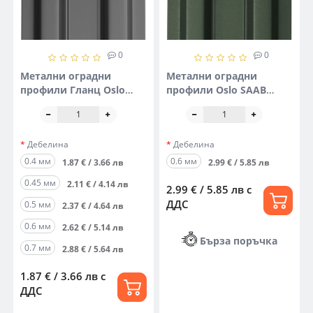
0
0
Метални оградни
Метални оградни
профили Гланц Oslo
профили Oslo SAAB
(едностранна боя)
Гланц (двустранна боя)
Дебелина
Дебелина
0.4 мм
0.6 мм
1.87 € / 3.66 лв
2.99 € / 5.85 лв
0.45 мм
2.11 € / 4.14 лв
2.99 € / 5.85 лв
с
ДДС
0.5 мм
2.37 € / 4.64 лв
0.6 мм
2.62 € / 5.14 лв
Бърза поръчка
0.7 мм
2.88 € / 5.64 лв
1.87 € / 3.66 лв
с
ДДС