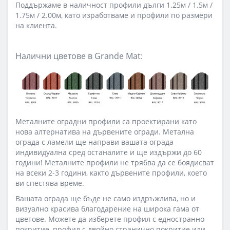
Поддържаме в наличност профили дълги 1.25м / 1.5м /
1.75м / 2.00м, като изработваме и профили по размери
на клиента.
Налични цветове в
Grande Mat:
Металните оградни профили са проектирани като
нова алтернатива на дървените огради. Метална
ограда с ламели ще направи вашата ограда
индивидуална сред останалите и ще издържи до 60
години! Металните профили не трябва да се боядисват
на всеки 2-3 години, както дървените профили, което
ви спестява време.
Вашата ограда ще бъде не само издръжлива, но и
визуално красива благодарение на широка гама от
цветове. Можете да изберете профил с едностранно
покритие, профил с двойно странично покритие или