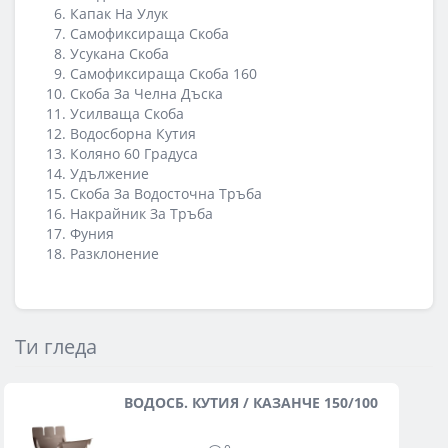
Капак На Улук
Самофиксираща Скоба
Усукана Скоба
Самофиксираща Скоба 160
Скоба За Челна Дъска
Усилваща Скоба
Водосборна Кутия
Коляно 60 Градуса
Удължение
Скоба За Водосточна Тръба
Накрайник За Тръба
Фуния
Разклонение
Ти гледа
ВОДОСБ. КУТИЯ / КАЗАНЧЕ 150/100