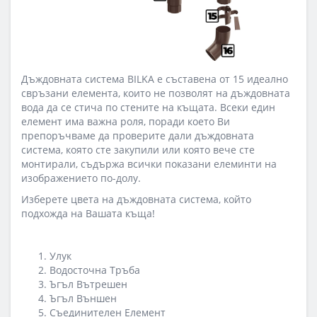
Дъждовната система BILKA е съставена от 15 идеално
свръзани елемента, които не позволят на дъждовната
вода да се стича по стените на къщата. Всеки един
елемент има важна роля, поради което Ви
препоръчваме да проверите дали дъждовната
система, която сте закупили или която вече сте
монтирали, съдържа всички показани елеминти на
изображението по-долу.
Изберете цвета на дъждовната система, който
подхожда на Вашата къща!
Улук
Водосточна Тръба
Ъгъл Вътрешен
Ъгъл Външен
Съединителен Елемент