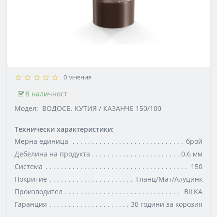
0 мнения
В наличност
Модел:
ВОДОСБ. КУТИЯ / КАЗАНЧЕ 150/100
Технически характеристики:
Мерна единица
брой
Дебелина на продукта
0.6 мм
Система
150
Покритие
Гланц/Мат/Алуцинк
Производител
BILKA
Гаранция
30 години за корозия