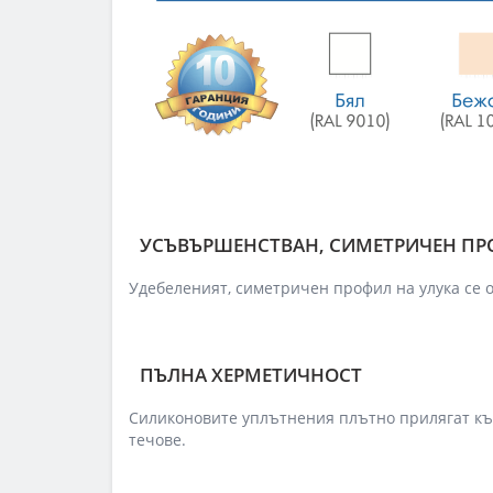
УСЪВЪРШЕНСТВАН, СИМЕТРИЧЕН П
Удебеленият, симетричен профил на улука се о
ПЪЛНА ХЕРМЕТИЧНОСТ
Силиконовите уплътнения плътно прилягат към
течове.