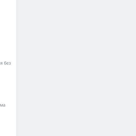
я без
ема