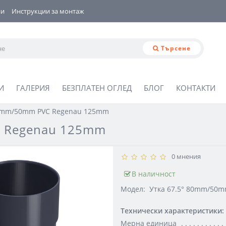
ии
Инструкции за монтаж
Търсене
И
ГАЛЕРИЯ
БЕЗПЛАТЕН ОГЛЕД
БЛОГ
КОНТАКТИ
80mm/50mm PVC Regenau 125mm
C Regenau 125mm
0 мнения
В наличност
Модел:
Утка 67.5° 80mm/50
Технически характеристики:
Мерна единица