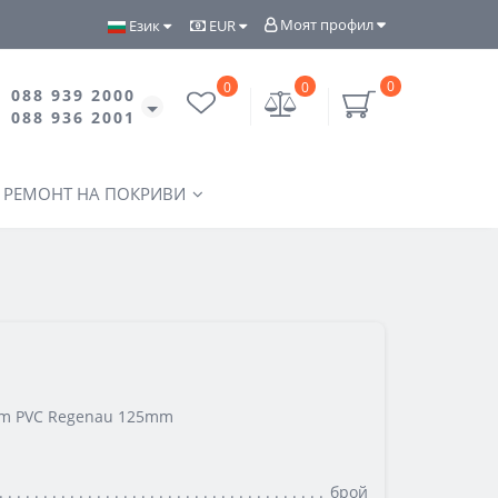
Моят профил
Език
EUR
0
0
0
088 939 2000
088 936 2001
РЕМОНТ НА ПОКРИВИ
mm PVC Regenau 125mm
брой