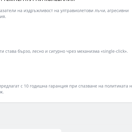
азатели на издръжливост на ултравиолетови лъчи, агресивни
ия.
 става бързо, лесно и сигурно чрез механизма «single-click».
редлагат с 10 годишна гаранция при спазване на политиката 
ж.