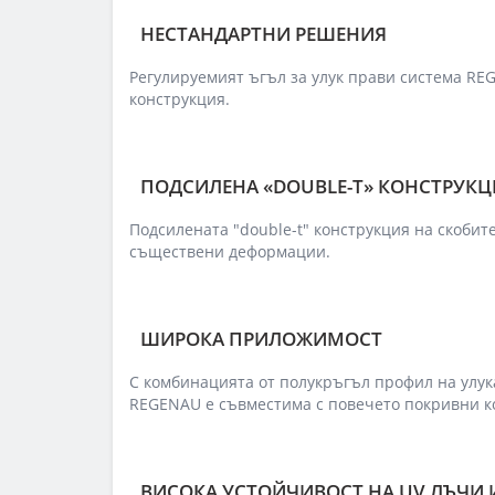
НЕСТАНДАРТНИ РЕШЕНИЯ
Регулируемият ъгъл за улук прави система R
конструкция.
ПОДСИЛЕНА «DOUBLE-T» КОНСТРУКЦ
Подсилената "double-t" конструкция на скобите
съществени деформации.
ШИРОКА ПРИЛОЖИМОСТ
С комбинацията от полукръгъл профил на улука
REGENAU е съвместима с повечето покривни к
ВИСОКА УСТОЙЧИВОСТ НА UV ЛЪЧИ 