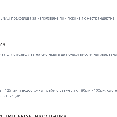
EGENAU подходяща за използване при покриви с нестрандартна
ИЯ
 за улук, позволява на системата да понася високи натоварвани
 - 125 мм и водосточни тръби с размери от 80мм и100мм, сист
онструкции.
И ТЕМПЕРАТУРНИ КОЛЕБАНИЯ