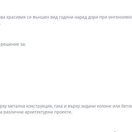
зва красивия си външен вид години наред дори при интензивн
.
 решение за:
рху метална конструкция, така и върху зидани колони или бето
за различни архитектурни проекти.