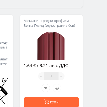
Метални оградни профили
Berna Гланц (едностранна боя)
между
форма
ряват
ните
1.64 € / 3.21 лв
с ДДС
КУПИ