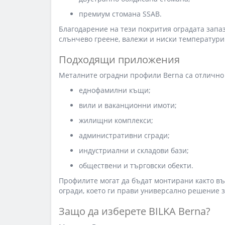
премиум стомана SSAB.
Благодарение на тези покрития оградата запа
слънчево греене, валежи и ниски температури
Подходящи приложения
Металните оградни профили Berna са отлично
еднофамилни къщи;
вили и ваканционни имоти;
жилищни комплекси;
административни сгради;
индустриални и складови бази;
обществени и търговски обекти.
Профилите могат да бъдат монтирани както въ
огради, което ги прави универсално решение 
Защо да изберете BILKA Berna?