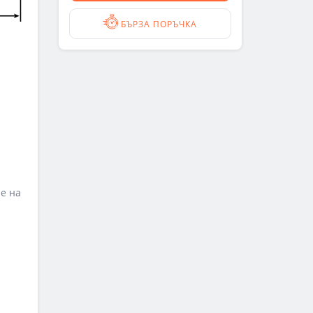
БЪРЗА ПОРЪЧКА
е на