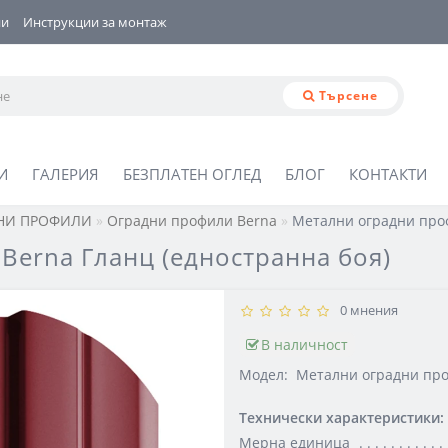
ии
Инструкции за монтаж
Търсене
И
ГАЛЕРИЯ
БЕЗПЛАТЕН ОГЛЕД
БЛОГ
КОНТАКТИ
НИ ПРОФИЛИ
Оградни профили Berna
Метални оградни проф
Berna Гланц (едностранна боя)
0 мнения
В наличност
Модел:
Метални оградни про
Технически характеристики:
Мерна единица