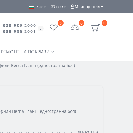
Моят профил
Език
EUR
0
0
0
088 939 2000
088 936 2001
РЕМОНТ НА ПОКРИВИ
или Berna Гланц (едностранна боя)
фили Berna Гланц (едностранна боя)
лн. метър