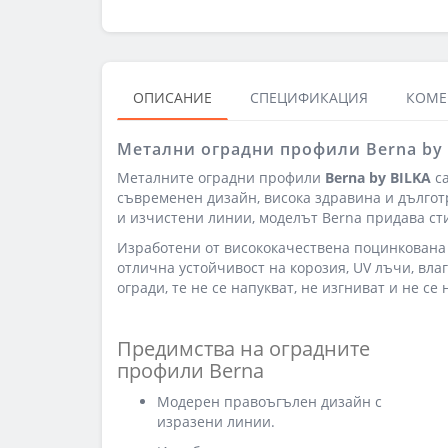
ОПИСАНИЕ
СПЕЦИФИКАЦИЯ
КОМЕН
Метални оградни профили Berna by
Металните оградни профили
Berna by BILKA
са
съвременен дизайн, висока здравина и дълго
и изчистени линии, моделът Berna придава ст
Изработени от висококачествена поцинкована
отлична устойчивост на корозия, UV лъчи, вла
огради, те не се напукват, не изгниват и не с
Предимства на оградните
профили Berna
Модерен правоъгълен дизайн с
изразени линии.