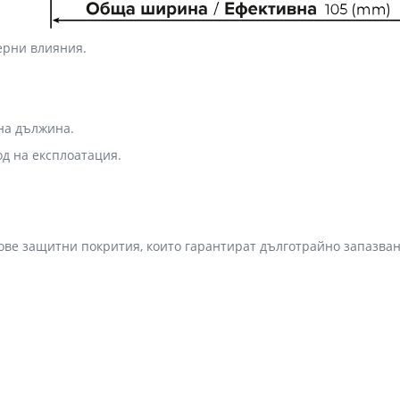
ерни влияния.
на дължина.
д на експлоатация.
ове защитни покрития, които гарантират дълготрайно запазван