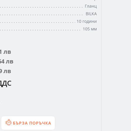
Гланц
BILKA
10 години
105 мм
21 лв
.64 лв
09 лв
ДДС
БЪРЗА ПОРЪЧКА