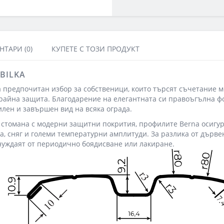
ТАРИ (0)
КУПЕТЕ С ТОЗИ ПРОДУКТ
 BILKA
 предпочитан избор за собственици, които търсят съчетание 
трайна защита. Благодарение на елегантната си правоъгълна 
илен и завършен вид на всяка ограда.
 стомана с модерни защитни покрития, профилите Berna осигу
га, сняг и големи температурни амплитуди. За разлика от дърве
е нуждаят от периодично боядисване или лакиране.