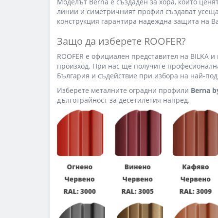
Моделът Berna е създаден за хора, които цен
линии и симетричният профил създават усещан
конструкция гарантира надеждна защита на В
Защо да изберете ROOFER?
ROOFER е официален представител на BILKA и
произход. При нас ще получите професионална 
България и съдействие при избора на най-по
Изберете металните оградни профили
Berna b
дълготрайност за десетилетия напред.