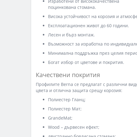
Изработени от висококачествена
поцинкована стомана.
Висока устойчивост на корозия и атмосф
Експлоатационен живот до 60 години.
Лесен и бърз монтаж.
Възможност за изработка по индивидуал
Минимална поддръжка през целия перио
Богат избор от цветове и покрития.
Качествени покрития
Профилите Berna се предлагат с различни вид
цвета и отлична защита срещу корозия:
Полиестер Гланц;
Полиестер Мат;
GrandeMat;
Wood – дървесен ефект;
двустранно боядисана стомана;