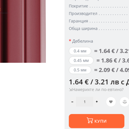
Покритие
Производител
Гаранция
Обща ширина
Дебелина
= 1.64 € / 3.
0.4 мм
= 1.86 € / 3
0.45 мм
= 2.09 € / 4.
0.5 мм
1.64 € / 3.21 лв
с 
⇲Намерихте ли по-евтино?
КУПИ