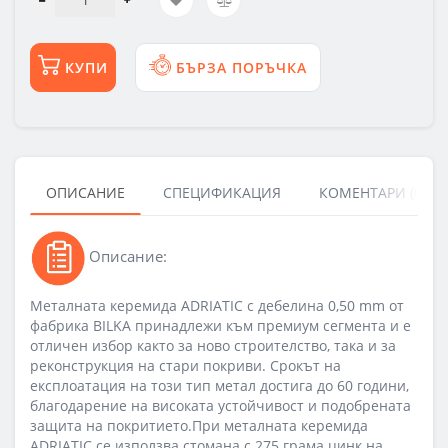
КУПИ
БЪРЗА ПОРЪЧКА
ОПИСАНИЕ
СПЕЦИФИКАЦИЯ
КОМЕНТАРИ (0)
Описание:
Металната керемида ADRIATIC с дебелина 0,50 mm от
фабрика BILKA принадлежи към премиум сегмента и е
отличен избор както за ново строителство, така и за
реконструкция на стари покриви. Срокът на
експлоатация на този тип метал достига до 60 години,
благодарение на високата устойчивост и подобрената
защита на покритието.При металната керемида
ADRIATIC се използва стомана с 275 грама цинк на