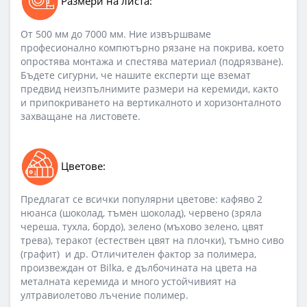
Размери на листа:
От 500 мм до 7000 мм. Ние извършваме
професионално компютърно рязане на покрива, което
опростява монтажа и спестява материал (подрязване).
Бъдете сигурни, че нашите експерти ще вземат
предвид неизпълнимите размери на керемиди, както
и припокриването на вертикалното и хоризонталното
захващане на листовете.
Цветове:
Предлагат се всички популярни цветове: кафяво 2
нюанса (шоколад, тъмен шоколад), червено (зряла
череша, тухла, бордо), зелено (мъхово зелено, цвят
трева), теракот (естествен цвят на плочки), тъмно сиво
(графит) и др. Отличителен фактор за полимера,
произвеждан от Bilka, е дълбочината на цвета на
металната керемида и много устойчивият на
ултравиолетово лъчение полимер.