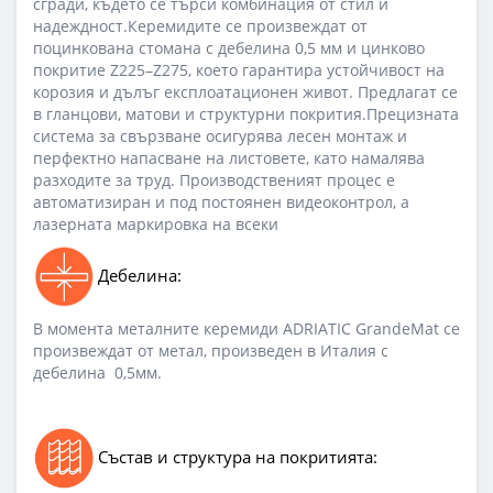
сгради, където се търси комбинация от стил и
надеждност.Керемидите се произвеждат от
поцинкована стомана с дебелина 0,5 мм и цинково
покритие Z225–Z275, което гарантира устойчивост на
корозия и дълъг експлоатационен живот. Предлагат се
в гланцови, матови и структурни покрития.Прецизната
система за свързване осигурява лесен монтаж и
перфектно напасване на листовете, като намалява
разходите за труд. Производственият процес е
автоматизиран и под постоянен видеоконтрол, а
лазерната маркировка на всеки
Дебелина:
В момента металните керемиди ADRIATIC GrandeMat се
произвеждат от метал, произведен в Италия с
дебелина 0,5мм.
Състав и структура на покритията: