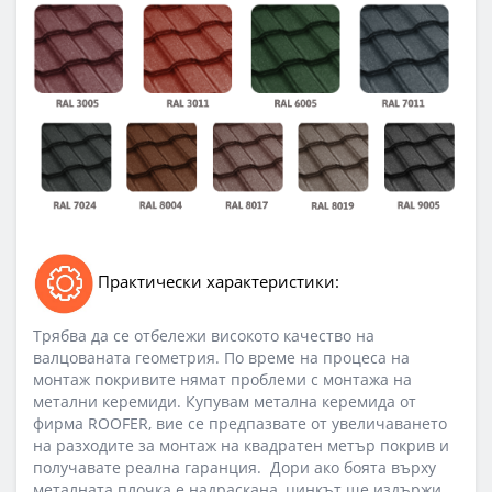
Практически характеристики:
Трябва да се отбележи високото качество на
валцованата геометрия. По време на процеса на
монтаж покривите нямат проблеми с монтажа на
метални керемиди. Купувам метална керемида от
фирма RООFER, вие се предпазвате от увеличаването
на разходите за монтаж на квадратен метър покрив и
получавате реална гаранция. Дори ако боята върху
металната плочка е надраскана, цинкът ще издържи