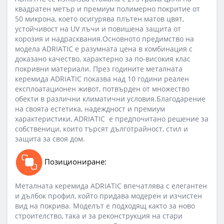
квадратен метър и премиум полимерно покритие от
50 микрона, което осигурява плътен матов цвят,
устойчивост на UV лъчи и повишена защита от
корозия и надрасквания.Основното предимство на
модела ADRIATIC е разумната цена в комбинация с
доказано качество, характерно за по-високия клас
покривни материали. През годините металната
керемида ADRIATIC показва над 10 години реален
експлоатационен живот, потвърден от множество
обекти в различни климатични условия.Благодарение
на своята естетика, надеждност и премиум
характеристики, ADRIATIC е предпочитано решение за
собственици, които търсят дълготрайност, стил и
защита за своя дом.
Позициониране:
Металната керемида ADRIATIC впечатлява с елегантен
и дълбок профил, който придава модерен и изчистен
вид на покрива. Моделът е подходящ както за ново
строителство, така и за реконструкция на стари