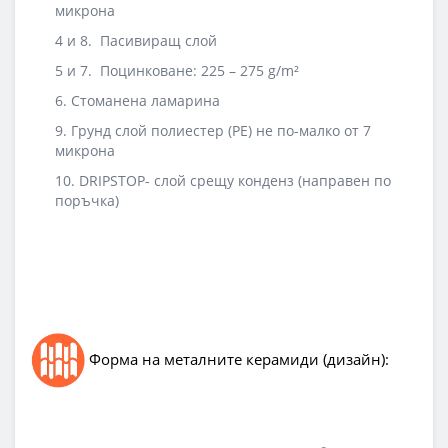
микрона
4 и 8. Пасивиращ слой
5 и 7. Поцинковане: 225 – 275 g/m²
6. Стоманена ламарина
9. Грунд слой полиестер (PE) не по-малко от 7
микрона
10. DRIPSTOP- слой срещу конденз (направен по
поръчка)
Форма на металните керамиди (дизайн):