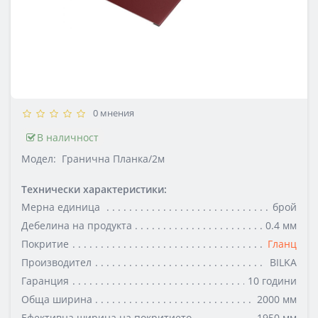
0 мнения
В наличност
Модел:
Гранична Планка/2м
Технически характеристики:
Мерна единица
брой
Дебелина на продукта
0.4 мм
Покритие
Гланц
Производител
BILKA
Гаранция
10 години
Обща ширина
2000 мм
Ефективна ширина на покритието
1950 мм