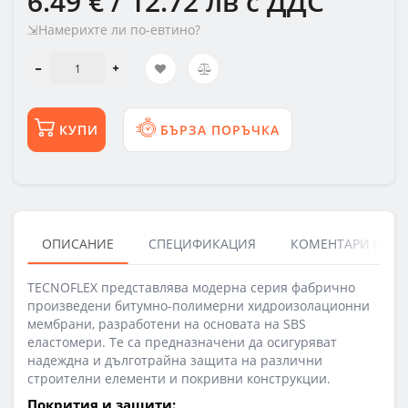
6.49 € / 12.72 лв
с ДДС
⇲Намерихте ли по-евтино?
КУПИ
БЪРЗА ПОРЪЧКА
ОПИСАНИЕ
СПЕЦИФИКАЦИЯ
КОМЕНТАРИ (0)
TECNOFLEX представлява модерна серия фабрично
произведени битумно-полимерни хидроизолационни
мембрани, разработени на основата на SBS
еластомери. Те са предназначени да осигуряват
надеждна и дълготрайна защита на различни
строителни елементи и покривни конструкции.
Покрития и защити: