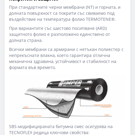
При стандартните черни мембрани (NT) и горната, и
долната повърхност са покрити със свиваемо под
въздействие на температура фолио TERMOTENE®.
При вариантите със шистово посипване (ARD)
защитното фолио е разположено единствено от
долната страна.
Всички мембрани са армирани с нетъкан полиестер с
непрекъснати влакна, което гарантира отлична
механична здравина, устойчивост и стабилност на
формата във времето.
SBS-модифицираната битумна смес осигурява на
TECNOFLEX редица ключови свойства: