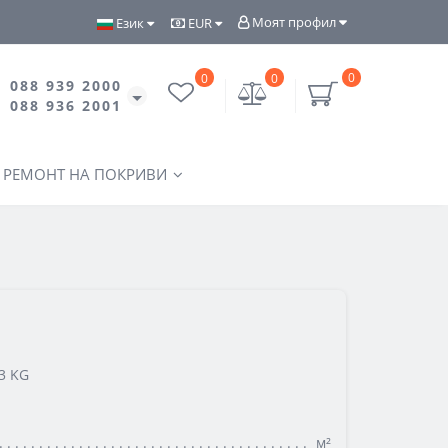
Моят профил
Език
EUR
0
0
0
088 939 2000
088 936 2001
РЕМОНТ НА ПОКРИВИ
3 KG
м²