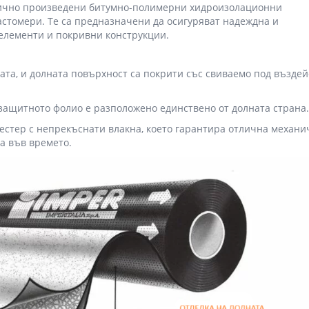
ично произведени битумно-полимерни хидроизолационни
астомери. Те са предназначени да осигуряват надеждна и
елементи и покривни конструкции.
ата, и долната повърхност са покрити със свиваемо под възде
защитното фолио е разположено единствено от долната страна.
естер с непрекъснати влакна, което гарантира отлична механи
а във времето.