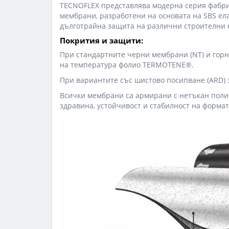
TECNOFLEX представлява модерна серия фабр
мембрани, разработени на основата на SBS ел
дълготрайна защита на различни строителни 
Покрития и защити:
При стандартните черни мембрани (NT) и горн
на температура фолио TERMOTENE®.
При вариантите със шистово посипване (ARD) 
Всички мембрани са армирани с нетъкан поли
здравина, устойчивост и стабилност на формат