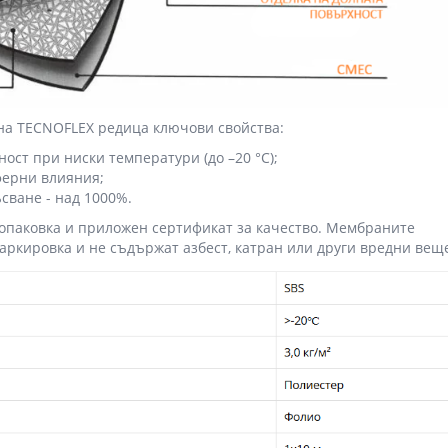
на TECNOFLEX редица ключови свойства:
ост при ниски температури (до –20 °C);
ферни влияния;
сване - над 1000%.
 опаковка и приложен сертификат за качество. Мембраните
аркировка и не съдържат азбест, катран или други вредни вещ