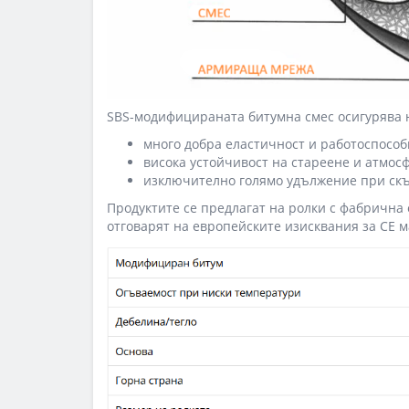
SBS-модифицираната битумна смес осигурява 
много добра еластичност и работоспособн
висока устойчивост на стареене и атмос
изключително голямо удължение при скъ
Продуктите се предлагат на ролки с фабрична
отговарят на европейските изисквания за CE м