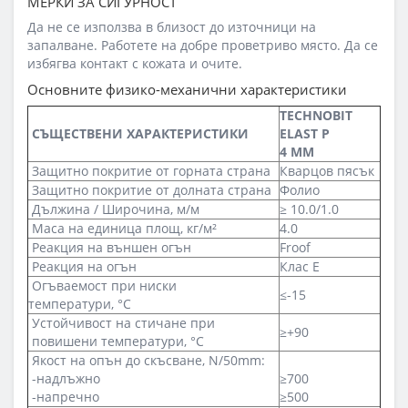
МЕРКИ ЗА СИГУРНОСТ
Да не се използва в близост до източници на
запалване. Работете на добре проветриво място. Да се
избягва контакт с кожата и очите.
Основните физико-механични характеристики
TECHNOBIT
СЪЩЕСТВЕНИ ХАРАКТЕРИСТИКИ
ELAST P
4 ММ
Защитно покритие от горната страна
Кварцов пясък
Защитно покритие от долната страна
Фолио
Дължина / Широчина, м/м
≥ 10.0/1.0
Маса на единица площ, кг/м²
4.0
Реакция на външен огън
F
roof
Реакция на огън
Клас E
Огъваемост при ниски
≤-15
температури, °C
Устойчивост на стичане при
≥+90
повишени температури, °C
Якост на опън до скъсване, N/50mm:
-надлъжно
≥700
-напречно
≥500