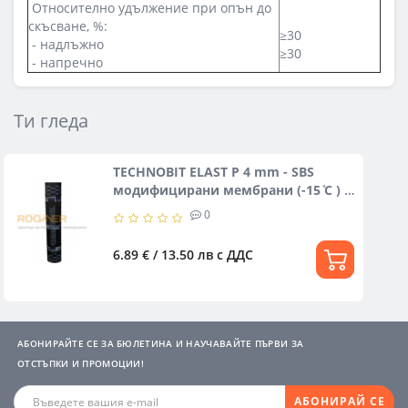
Относително удължение при опън до
скъсване, %:
≥30
- надлъжно
≥30
- напречно
Ти гледа
TECHNOBIT ELAST P 4 mm - SBS
модифицирани мембрани (-15 ̊С ) -
ПОДЛОЖЕН СЛОЙ
0
6.89 € / 13.50 лв
с ДДС
АБОНИРАЙТЕ СЕ ЗА БЮЛЕТИНА И НАУЧАВАЙТЕ ПЪРВИ ЗА
ОТСТЪПКИ И ПРОМОЦИИ!
АБОНИРАЙ СЕ