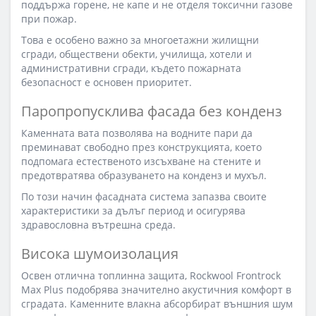
поддържа горене, не капе и не отделя токсични газове
при пожар.
Това е особено важно за многоетажни жилищни
сгради, обществени обекти, училища, хотели и
административни сгради, където пожарната
безопасност е основен приоритет.
Паропропусклива фасада без конденз
Каменната вата позволява на водните пари да
преминават свободно през конструкцията, което
подпомага естественото изсъхване на стените и
предотвратява образуването на конденз и мухъл.
По този начин фасадната система запазва своите
характеристики за дълъг период и осигурява
здравословна вътрешна среда.
Висока шумоизолация
Освен отлична топлинна защита, Rockwool Frontrock
Max Plus подобрява значително акустичния комфорт в
сградата. Каменните влакна абсорбират външния шум