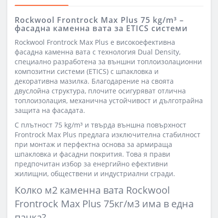
Rockwool Frontrock Max Plus 75 kg/m³ –
фасадна каменна вата за ETICS системи
Rockwool Frontrock Max Plus е високоефективна
фасадна каменна вата с технология Dual Density,
специално разработена за външни топлоизолационни
композитни системи (ETICS) с шпакловка и
декоративна мазилка. Благодарение на своята
двуслойна структура, плочите осигуряват отлична
топлоизолация, механична устойчивост и дълготрайна
защита на фасадата.
С плътност 75 kg/m³ и твърда външна повърхност
Frontrock Max Plus предлага изключителна стабилност
при монтаж и перфектна основа за армираща
шпакловка и фасадни покрития. Това я прави
предпочитан избор за енергийно ефективни
жилищни, обществени и индустриални сгради.
Колко м2 каменна вата Rockwool
Frontrock Max Plus
75кг/м3
има в една
пачка?