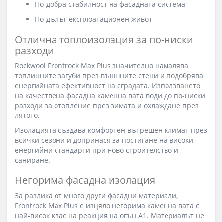
По-добра стабилност на фасадната система
По-дълъг експлоатационен живот
Отлична топлоизолация за по-ниски
разходи
Rockwool Frontrock Max Plus значително намалява
топлинните загуби през външните стени и подобрява
енергийната ефективност на сградата. Използването
на качествена фасадна каменна вата води до по-ниски
разходи за отопление през зимата и охлаждане през
лятото.
Изолацията създава комфортен вътрешен климат през
всички сезони и допринася за постигане на високи
енергийни стандарти при ново строителство и
саниране.
Негорима фасадна изолация
За разлика от много други фасадни материали,
Frontrock Max Plus е изцяло негорима каменна вата с
най-висок клас на реакция на огън А1. Материалът не