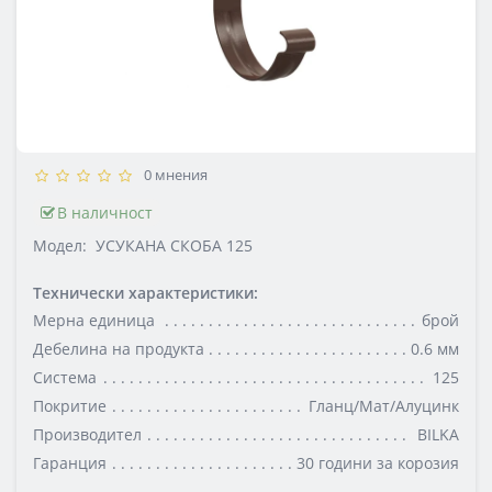
0 мнения
В наличност
Модел:
УСУКАНА СКОБА 125
Технически характеристики:
Мерна единица
брой
Дебелина на продукта
0.6 мм
Система
125
Покритие
Гланц/Мат/Алуцинк
Производител
BILKA
Гаранция
30 години за корозия