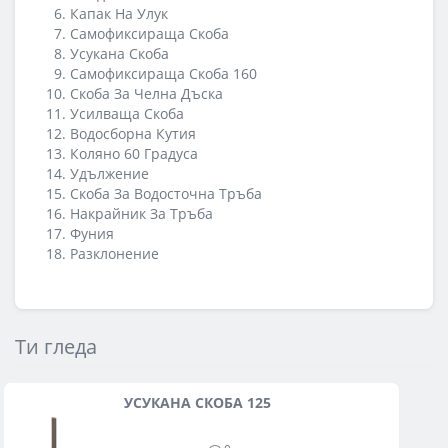
Капак На Улук
Самофиксираща Скоба
Усукана Скоба
Самофиксираща Скоба 160
Скоба За Челна Дъска
Усилваща Скоба
Водосборна Кутия
Коляно 60 Градуса
Удължение
Скоба За Водосточна Тръба
Накрайник За Тръба
Фуния
Разклонение
Ти гледа
УСУКАНА СКОБА 125