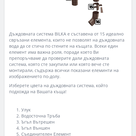
Дъждовната система BILKA е съставена от 15 идеално
свръзани елемента, които не позволят на дъждовната
вода да се стича по стените на къщата. Всеки един
елемент има важна роля, поради което Ви
препоръчваме да проверите дали дъждовната
система, която сте закупили или която вече сте
монтирали, съдържа всички показани елеминти на
изображението по-долу.
Изберете цвета на дъждовната система, който
подхожда на Вашата къща!
Улук
Водосточна Тръба
Ъгъл Вътрешен
Ъгъл Външен
Съединителен Елемент