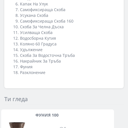
Капак На Улук
Самофиксираща Скоба
Усукана Скоба
Самофиксираща Скоба 160
Скоба За Челна Дъска
Усилваща Скоба
Водосборна Кутия
Коляно 60 Градуса
Удължение
Скоба За Водосточна Тръба
Накрайник За Тръба
Фуния
Разклонение
Ти гледа
ФУНИЯ 100