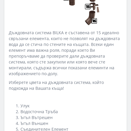
Дъждовната система BILKA е съставена от 15 идеално
свръзани елемента, които не позволят на дъждовната
вода да се стича по стените на къщата. Всеки един
елемент има важна роля, поради което Ви
препоръчваме да проверите дали дъждовната
система, която сте закупили или която вече сте
монтирали, съдържа всички показани елеминти на
изображението по-долу.
Изберете цвета на дъждовната система, който
подхожда на Вашата къща!
Улук
Водосточна Тръба
Ъгъл Вътрешен
Ъгъл Външен
Съединителен Елемент