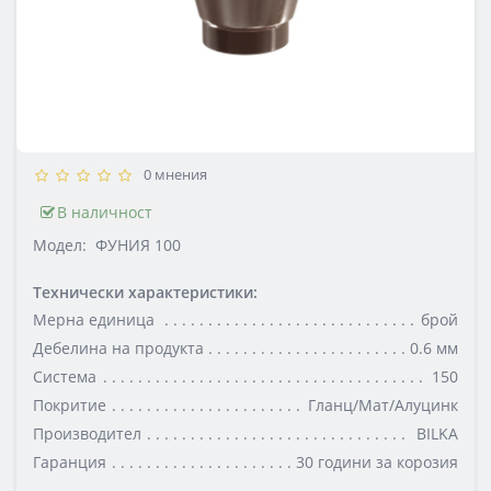
0 мнения
В наличност
Модел:
ФУНИЯ 100
Технически характеристики:
Мерна единица
брой
Дебелина на продукта
0.6 мм
Система
150
Покритие
Гланц/Мат/Алуцинк
Производител
BILKA
Гаранция
30 години за корозия