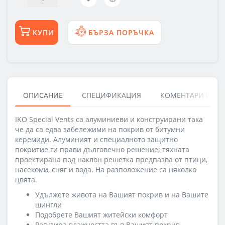
КУПИ
БЪРЗА ПОРЪЧКА
ОПИСАНИЕ
СПЕЦИФИКАЦИЯ
КОМЕНТАРИ (0)
IKO Special Vents са алуминиеви и конструирани така
че да са едва забележими на покрив от битумни
керемиди. Алуминият и специалното защитно
покритие ги прави дълговечно решение; тяхната
проектирана под наклон решетка предпазва от птици,
насекоми, сняг и вода. На разположение са няколко
цвята.
Удължете живота на Вашият покрив и на Вашите
шингли
Подобрете Вашият житейски комфорт
Регулира влажността във Вашият покрив