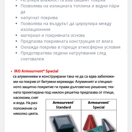
Позволява на излишната топлина и водни пàри
да
напуснат покрива
Позволява на въздухът да циркулира между
изолационния
материал и покривната основа
Предпазва покривната конструкция от влага
Охлажда покрива в горещи атмосферни условия
Предотвратява ледени натрупвания след
снеговалеж