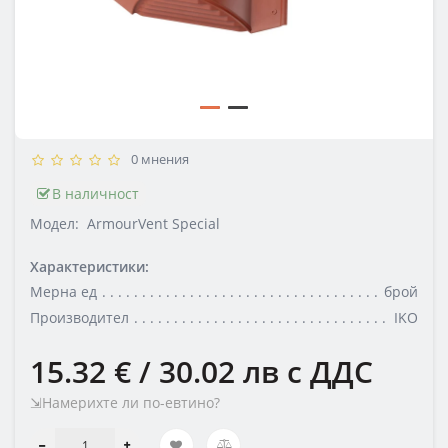
0 мнения
В наличност
Модел:
ArmourVent Special
Характеристики:
Мерна ед
брой
Производител
IKO
15.32 € / 30.02 лв
с ДДС
⇲Намерихте ли по-евтино?